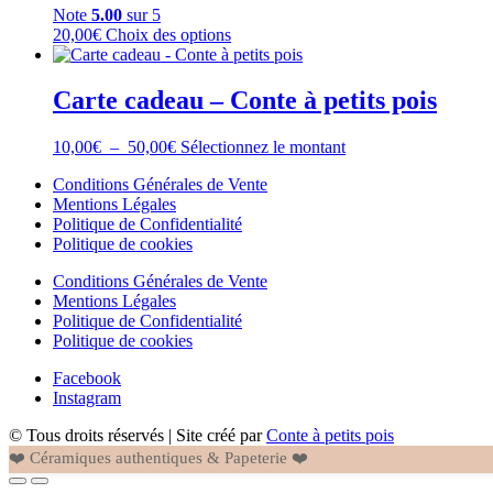
Note
5.00
sur 5
Ce
20,00
€
Choix des options
produit
a
plusieurs
Carte cadeau – Conte à petits pois
variations.
Les
Plage
Ce
10,00
€
–
50,00
€
Sélectionnez le montant
options
de
produit
peuvent
Conditions Générales de Vente
prix :
a
être
Mentions Légales
10,00€
plusieurs
choisies
Politique de Confidentialité
à
variations.
sur
Politique de cookies
50,00€
Les
la
options
page
Conditions Générales de Vente
peuvent
du
Mentions Légales
être
produit
Politique de Confidentialité
choisies
Politique de cookies
sur
la
Facebook
page
Instagram
du
produit
© Tous droits réservés | Site créé par
Conte à petits pois
❤️ Céramiques authentiques & Papeterie ❤️