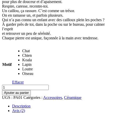
pour plus de douceur et d’apaisement.
Respire, caresse, recentre-toi.
Un caillou, ça rassure. C’est comme un trésor.
On en ramasse un, et parfois plusieurs.
Qui n’a pas connu un enfant avec des cailloux plein les poches ?
À garder près de toi, dans la poche ou sur le bureau, pour calmer
l’esprit
et retrouver un peu de sérénité.
Chaque pierre est unique, façonnée à la main avec tendresse.
Chat
Chien
Koala
Motif
Lapin
Loutre
Oiseau
Effacer
quantité
de
Ajouter au panier
Pierre
UGS :
PA01
Catégories :
Accessoires
,
Céramique
d’apaisement
-
Description
Worry
Avis (2)