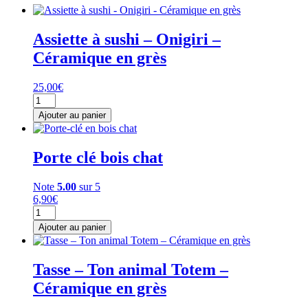
Assiette à sushi – Onigiri –
Céramique en grès
25,00
€
quantité
de
Ajouter au panier
Assiette
à
sushi
Porte clé bois chat
-
Onigiri
-
Note
5.00
sur 5
Céramique
6,90
€
en
quantité
grès
de
Ajouter au panier
Porte
clé
bois
Tasse – Ton animal Totem –
chat
Céramique en grès