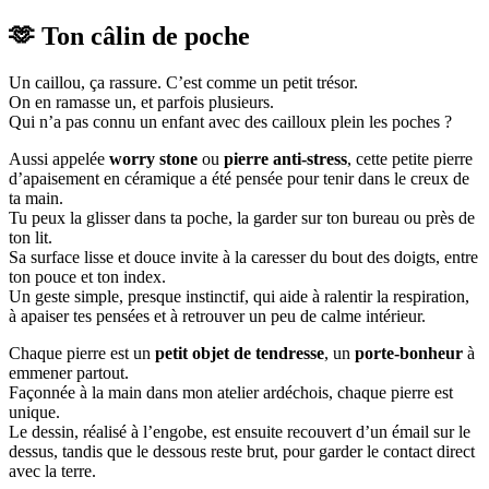
stone
–
🫶 Ton câlin de poche
Ton
câlin
Un caillou, ça rassure. C’est comme un petit trésor.
de
On en ramasse un, et parfois plusieurs.
poche
Qui n’a pas connu un enfant avec des cailloux plein les poches ?
Aussi appelée
worry stone
ou
pierre anti-stress
, cette petite pierre
d’apaisement en céramique a été pensée pour tenir dans le creux de
ta main.
Tu peux la glisser dans ta poche, la garder sur ton bureau ou près de
ton lit.
Sa surface lisse et douce invite à la caresser du bout des doigts, entre
ton pouce et ton index.
Un geste simple, presque instinctif, qui aide à ralentir la respiration,
à apaiser tes pensées et à retrouver un peu de calme intérieur.
Chaque pierre est un
petit objet de tendresse
, un
porte-bonheur
à
emmener partout.
Façonnée à la main dans mon atelier ardéchois, chaque pierre est
unique.
Le dessin, réalisé à l’engobe, est ensuite recouvert d’un émail sur le
dessus, tandis que le dessous reste brut, pour garder le contact direct
avec la terre.