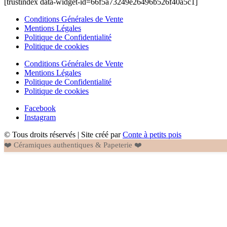
[trustindex data-widget-id=66f5a73249e26496b526f40a5c1]
Conditions Générales de Vente
Mentions Légales
Politique de Confidentialité
Politique de cookies
Conditions Générales de Vente
Mentions Légales
Politique de Confidentialité
Politique de cookies
Facebook
Instagram
© Tous droits réservés | Site créé par
Conte à petits pois
❤️ Céramiques authentiques & Papeterie ❤️