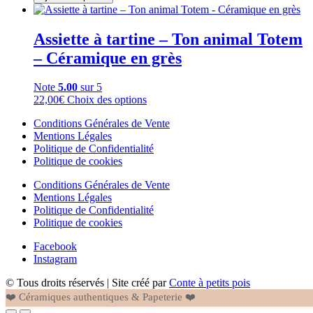
sur
Tasse
la
–
page
Nuage
Assiette à tartine – Ton animal Totem
du
de
produit
– Céramique en grès
lait
-
Céramique
Note
5.00
sur 5
en
Ce
22,00
€
Choix des options
grès
produit
Conditions Générales de Vente
a
Mentions Légales
plusieurs
Politique de Confidentialité
variations.
Politique de cookies
Les
options
Conditions Générales de Vente
peuvent
Mentions Légales
être
Politique de Confidentialité
choisies
Politique de cookies
sur
la
Facebook
page
Instagram
du
produit
© Tous droits réservés | Site créé par
Conte à petits pois
❤️ Céramiques authentiques & Papeterie ❤️