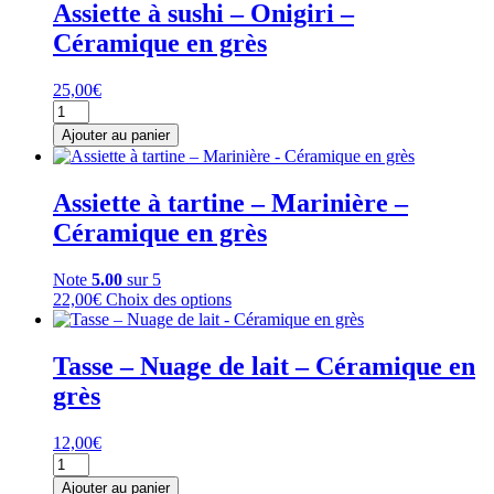
Assiette à sushi – Onigiri –
Céramique en grès
25,00
€
quantité
de
Ajouter au panier
Assiette
à
sushi
Assiette à tartine – Marinière –
-
Céramique en grès
Onigiri
-
Céramique
Note
5.00
sur 5
en
Ce
22,00
€
Choix des options
grès
produit
a
plusieurs
Tasse – Nuage de lait – Céramique en
variations.
grès
Les
options
peuvent
12,00
€
être
quantité
choisies
de
Ajouter au panier