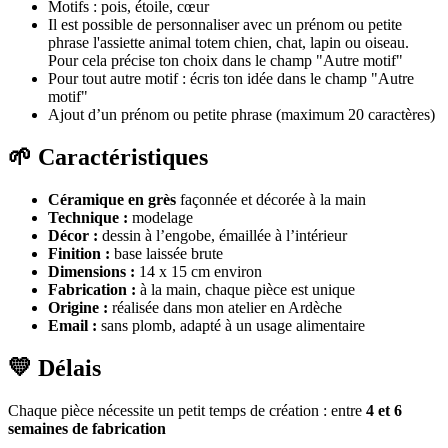
Motifs : pois, étoile, cœur
Il est possible de personnaliser avec un prénom ou petite
phrase l'assiette animal totem chien, chat, lapin ou oiseau.
P
our cela précise ton choix dans le champ "Autre motif"
Pour tout autre motif : écris ton idée dans le champ "Autre
motif"
Ajout d’un
prénom ou petite phrase (maximum 20 caractères)
🌱 Caractéristiques
Céramique en grès
façonnée et décorée à la main
Technique :
modelage
Décor :
dessin à l’engobe, émaillée à l’intérieur
Finition :
base laissée brute
Dimensions :
14 x 15 cm environ
Fabrication :
à la main, chaque pièce est unique
Origine :
réalisée dans mon atelier en Ardèche
Email :
sans plomb, adapté à un usage alimentaire
💛 Délais
Chaque pièce nécessite un petit temps de création : entre
4 et 6
semaines de fabrication