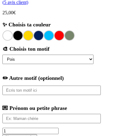
(
5
avis client)
25,00
€
✨ Choisis ta couleur
🎨 Choisis ton motif
✏️ Autre motif (optionnel)
💌 Prénom ou petite phrase
quantité
de