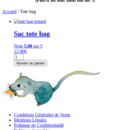
{Plus d’un tour dans ton sac !}
Accueil
/ Tote bag
Sac tote bag
Note
5.00
sur 5
15,90
€
quantité
de
Ajouter au panier
Sac
tote
bag
Conditions Générales de Vente
Mentions Légales
Politique de Confidentialité